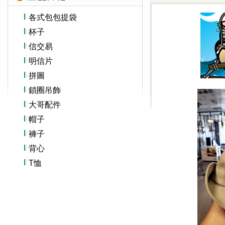
各式包包提袋
杯子
信交易
明信片
拼圖
鎖圈吊飾
大哥配件
帽子
褲子
背心
T恤