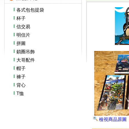
各式包包提袋
杯子
信交易
明信片
拼圖
鎖圈吊飾
大哥配件
帽子
褲子
背心
T恤
檢視商品原圖