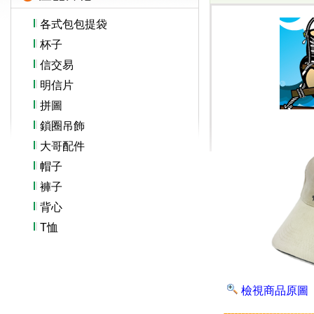
各式包包提袋
杯子
信交易
明信片
拼圖
鎖圈吊飾
大哥配件
帽子
褲子
背心
T恤
檢視商品原圖