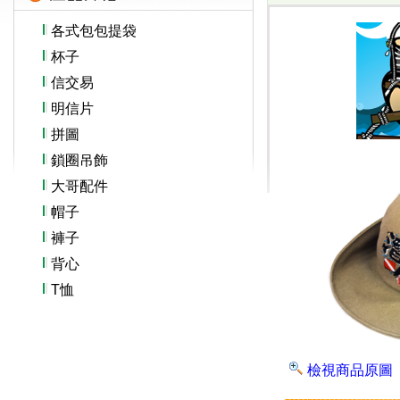
各式包包提袋
杯子
信交易
明信片
拼圖
鎖圈吊飾
大哥配件
帽子
褲子
背心
T恤
檢視商品原圖