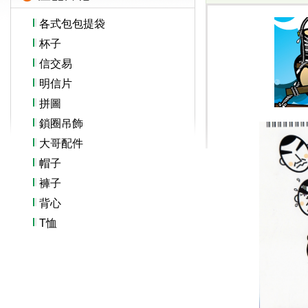
各式包包提袋
杯子
信交易
明信片
拼圖
鎖圈吊飾
大哥配件
帽子
褲子
背心
T恤