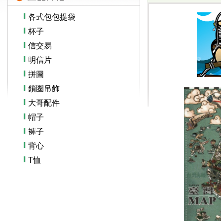
各式包包提袋
杯子
信交易
明信片
拼圖
鎖圈吊飾
大哥配件
帽子
褲子
背心
T恤