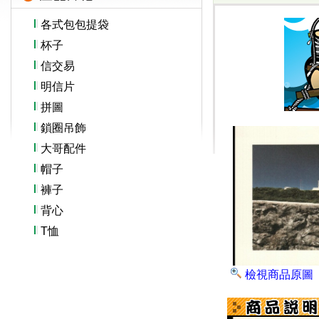
各式包包提袋
杯子
信交易
明信片
拼圖
鎖圈吊飾
大哥配件
帽子
褲子
背心
T恤
檢視商品原圖