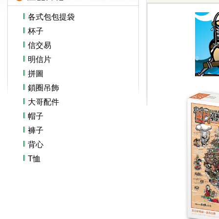
各式包包提袋
杯子
信交易
明信片
拼圖
鎖圈吊飾
大哥配件
帽子
褲子
背心
T恤