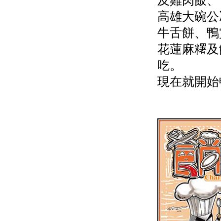
及雞肉飯、
高雄大碗公
牛舌餅、鴨
花蓮麻糬及
吃。
現在就開始