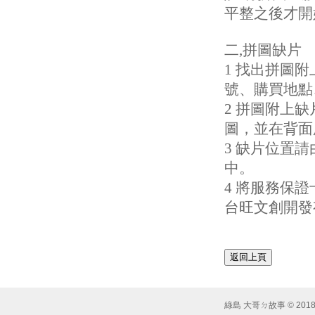
平整之後才開
二,拼圖缺片
1 找出拼圖
號、購買地點
2 拼圖附上
圖，並在背面
3 缺片位置
中。
4 將服務保
台旺文創開發
綠島 大哥ㄉ故事 © 2018 Syst