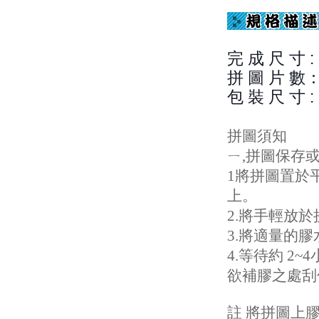
完 成 尺 寸 : 
拼 圖 片 數
包 裝 尺 寸 : 
拼圖須知
ㄧ,拼圖保存
1將拼圖置於
上。
2.將手輕放
3.將適量的
4.等待約 
欲補膠之處刮
註 將拼圖上